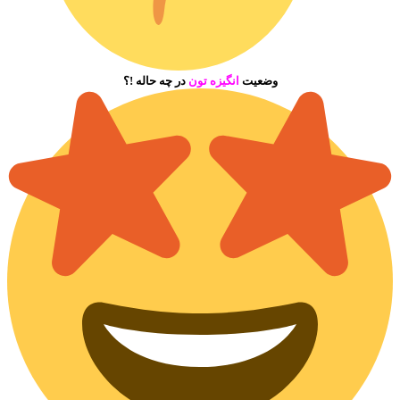
وضعیت
انگیزه تون
در چه حاله !؟