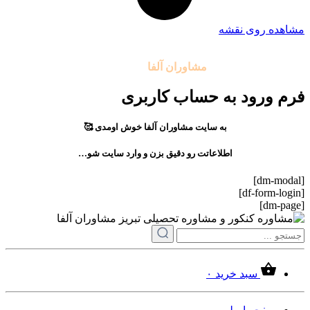
مشاهده روی نقشه
تمامی حقوق مادی و معنوی این سایت متعلق به موسسه آموزشی
مشاوران آلفا
می باشد.
فرم ورود به حساب کاربری
به سایت مشاوران آلفا خوش اومدی 🥰
اطلاعاتت رو دقیق بزن و وارد سایت شو…
[dm-modal]
[df-form-login]
[dm-page]
سبد خرید
۰