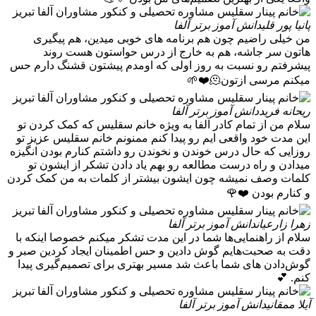
پانیا پور قلی
دانش آموز برتر آلفا
من خیلی راضیم چون هم برنامه های خوبی میدین، هم پیگیری
هاتون سر جاشه، هم به خارج از درس حواستون هست روند
پیشرفتم رو نسبت به روز اولی که اومدم پیشتون قشنگ دارم حس
میکنم مرسی ازتون🫠❤️🌱
ریحانه فرید
دانش آموز برتر آلفا
سلام من از تمام کادر آلفا به ویژه خانم سقلیس که کمک کردن تو
این مدت خود واقعی ایم رو پیدا کنم ممنونم خانم سقلیس عزیز تو
روزایی که حال درس خوندن و نخوندن رو داشتم کنارم بودن انگیزه
میدادن و راه درست مطالعه رو بهم یاد دادن تشکر از ایشون تو
کلمات وصف نمیشه چون ایشون بیشتر از کلمات به من کمک کردن
و کنارم بودن ❤️🌹
زهرا زارعیان
دانش آموز برتر آلفا
سلام از راهنمایی‌ها شما در این مدت تشکر میکنم خصوصا اینکه با
دقت به صحبت‌هایم گوش دادین و حس اطمینان ایجاد کردین صبر و
گوش‌دادن های شما باعث شد مسیر بهتری برای تصمیم‌گیری پیدا
کنم. 💕
آیلا ممقانی
دانش آموز برتر آلفا