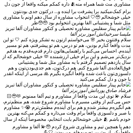
مشاوری مث شما همراه منه🫂 داره کمکم میکنه واقعا از جون دل
برام کمک‌میکنید برا پشرفت برا اینده و... درکتون جدی بودنتون
خیلی خوشحالم 🥹🤍 انتخواب مشاوره از سال دهم اونم با مشاوری
مثل شما و پشتیبانی الفا بهترین انتخوابم بود 🥹🥹ظر
ملیسا سرخی
دانش آموز برتر آلفا
سلام وقتتون بخیر 🌸 می‌خواستم ازتون یه تشکر ویژه کنم 🤍 تو این
مدت واقعاً کنارم بودین، هم تو درس، هم تو پیشرفتم، هم تو مسیر
آینده‌م. احساس می‌کنم با راهنمایی‌هاتون دارم قدم‌به‌قدم به هدفم
نزدیک‌تر می‌شم و این برام خیلی ارزشمنده 🫶 خیلی خوشحالم که از
سال یازدهم تصمیم گرفتم با یه مشاور مثل شما و پشتیبانی
فوق‌العاده‌ی آلفا شروع کنم. هم درک‌تون، هم جدی‌بودن‌تون و هم
دلسوزی‌تون باعث شده واقعاً انگیزه بگیرم 🙏 مرسی از اینکه انقدر
با جون و دل کمکم می‌کنید
فرشاد صادق پور
دانش آموز برتر آلفا
سلام 💫 توی این مدت واقعاً از مشاورم و تیم آلفا ممنونم 🥹🫶🏻
حس می‌کنم از وقتی مسیرم با مشاورم شروع شده، هم منظم‌ترم،
هم انگیزه‌م بیشتر شده و هم برای آینده‌م مطمئن‌ترم 😭✨ مشاورم
با صبر و دلسوزی واقعاً برام وقت می‌ذاره و کمکم می‌کنه بهترین
خودم باشم 🫂 خیلی خوشحالم بابت انتخابم، مخصوصاً اینکه از سال
دهم با همچین تیم و مشاوری شروع کردم 🥹💫 آلفا و مشاورم
واقعاً یکی از بهترین تصمیم‌های من بودن 🤍💪