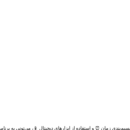
یم‌بندی زمان ⏰ و استفاده از ابزارهای دیجیتال 📱، می‌تونی یه برن