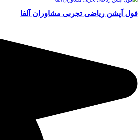
فول آپشن ریاضی تجربی مشاوران آلفا