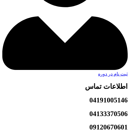
ثبت نام در دوره
اطلاعات تماس
04191005146
04133370506
09120670601