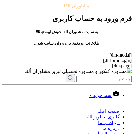
تمامی حقوق مادی و معنوی این سایت متعلق به موسسه آموزشی
مشاوران آلفا
می باشد.
فرم ورود به حساب کاربری
به سایت مشاوران آلفا خوش اومدی 🥰
اطلاعاتت رو دقیق بزن و وارد سایت شو…
[dm-modal]
[df-form-login]
[dm-page]
سبد خرید
۰
صفحه اصلی
گالری تصاویر آلفا
ارتباط با ما
درباره ما
محصولات آموزشی