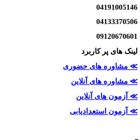
04191005146
04133370506
09120670601
لینک های پر کاربرد
≫ مشاوره های حضوری
≫ مشاوره های آنلاین
≫ آزمون های آنلاین
≫ آزمون استعدادیابی