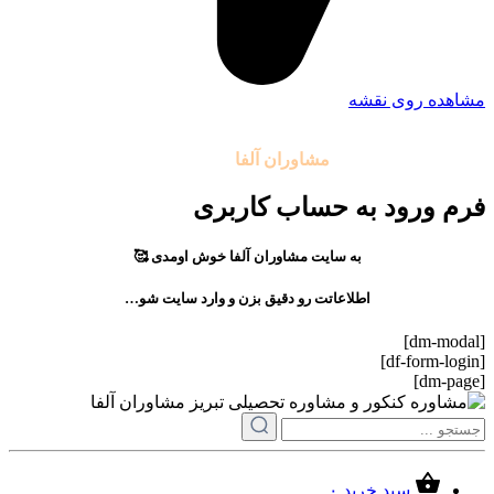
مشاهده روی نقشه
تمامی حقوق مادی و معنوی این سایت متعلق به موسسه آموزشی
مشاوران آلفا
می باشد.
فرم ورود به حساب کاربری
به سایت مشاوران آلفا خوش اومدی 🥰
اطلاعاتت رو دقیق بزن و وارد سایت شو…
[dm-modal]
[df-form-login]
[dm-page]
سبد خرید
۰