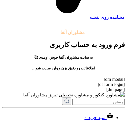
مشاهده روی نقشه
تمامی حقوق مادی و معنوی این سایت متعلق به موسسه آموزشی
مشاوران آلفا
می باشد.
فرم ورود به حساب کاربری
به سایت مشاوران آلفا خوش اومدی 🥰
اطلاعاتت رو دقیق بزن و وارد سایت شو…
[dm-modal]
[df-form-login]
[dm-page]
سبد خرید
۰