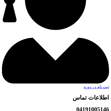
ثبت نام در دوره
اطلاعات تماس
04191005146