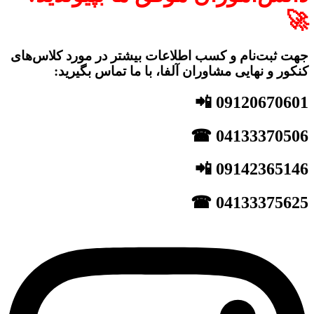
🚀
جهت ثبت‌نام و کسب اطلاعات بیشتر در مورد کلاس‌های
کنکور و نهایی مشاوران آلفا، با ما تماس بگیرید:
09120670601 📲
04133370506 ☎
09142365146 📲
04133375625 ☎