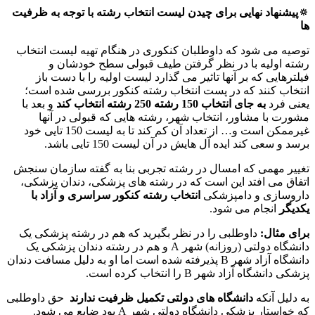
🔅پیشنهاد نهایی برای چیدن لیست انتخاب رشته با توجه به ظرفیت
ها
توصیه می شود که داوطلبان کنکوری در هنگام تهیه لیست انتخاب
رشته اولیه با در نظر گرفتن طیف قبولی سطح خودشان و
فیلترهایی که بر آنها تاثیر می گذارد لیست اولیه را با دست باز
انتخاب کنند که در پست انتخاب رشته کنکور بررسی شده است؛
یعنی فرد
به جای انتخاب 150 رشته 250 رشته انتخاب کند
و بعد با
مشورت با مشاور، انتخاب شهر، رشته هایی که قبولی در آنها
غیرممکن است و… از تعداد آن کم کند تا به لیست 150 تایی خود
برسد و سعی کند ایده آل هایش در آن لیست 150 تایی باشد.
تغییر مهمی که امسال در رشته تجربی بنا به گفته سازمان سنجش
اتفاق می افتد این است که در رشته های پزشکی، دندان پزشکی،
داروسازی و دامپزشکی
انتخاب رشته کنکور سراسری و آزاد با
یکدیگر
انجام می شود.
برای مثال
:
داوطلبی را در نظر بگیرید که هم در رشته پزشکی یک
دانشگاه دولتی (روزانه) شهر A و هم در رشته دندان پزشکی یک
دانشگاه آزاد شهر B پذیرفته شده است اما او به دلیل مسافت دندان
پزشکی دانشگاه آزاد شهر B را انتخاب کرده است.
به دلیل آنکه
دانشگاه های دولتی تکمیل ظرفیت ندارند
حق داوطلبی
که خواستار پزشکی دانشگاه دولتی شهر A بود ضایع می شود.