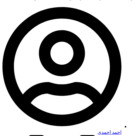
احمد احمدی