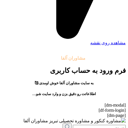
مشاهده روی نقشه
تمامی حقوق مادی و معنوی این سایت متعلق به موسسه آموزشی
مشاوران آلفا
می باشد.
فرم ورود به حساب کاربری
به سایت مشاوران آلفا خوش اومدی 🥰
اطلاعاتت رو دقیق بزن و وارد سایت شو…
[dm-modal]
[df-form-login]
[dm-page]