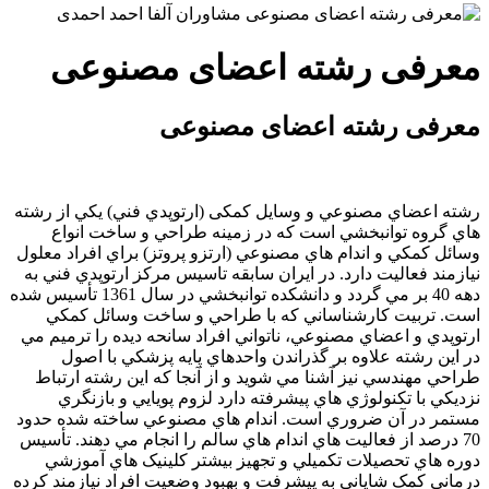
معرفی رشته اعضای مصنوعی
معرفی رشته اعضای مصنوعی
رشته اعضاي مصنوعي و وسايل کمکی (ارتوپدي فني) يکي از رشته
هاي گروه توانبخشي است که در زمينه طراحي و ساخت انواع
وسائل کمکي و اندام هاي مصنوعي (ارتزو پروتز) براي افراد معلول
نيازمند فعاليت دارد. در ايران سابقه تاسيس مرکز ارتوپدي فني به
دهه 40 بر مي گردد و دانشکده توانبخشي در سال 1361 تأسيس شده
است. تربيت کارشناساني که با طراحي و ساخت وسائل کمکي
ارتوپدي و اعضاي مصنوعي، ناتواني افراد سانحه ديده را ترميم مي
در اين رشته علاوه بر گذراندن واحدهاي پايه پزشکي با اصول
طراحي مهندسي نيز آشنا مي شويد و از آنجا که اين رشته ارتباط
نزديکي با تکنولوژي هاي پيشرفته دارد لزوم پويايي و بازنگري
مستمر در آن ضروري است. اندام هاي مصنوعي ساخته شده حدود
70 درصد از فعاليت هاي اندام هاي سالم را انجام مي دهند. تأسيس
دوره هاي تحصيلات تکميلي و تجهيز بيشتر کلينيک هاي آموزشي
درماني کمک شاياني به پيشرفت و بهبود وضعيت افراد نيازمند کرده