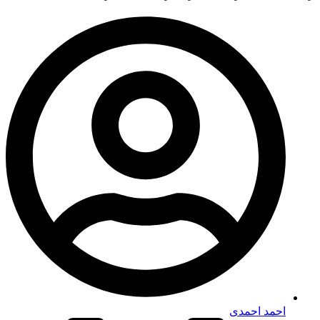
احمد احمدی