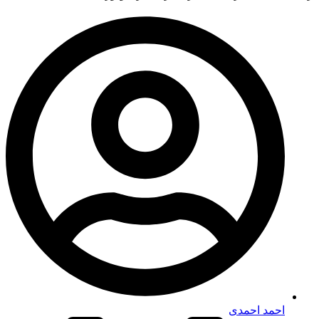
احمد احمدی