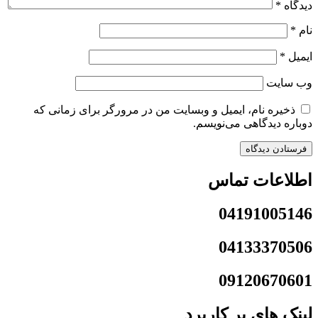
دیدگاه
*
نام
*
ایمیل
*
وب‌ سایت
ذخیره نام، ایمیل و وبسایت من در مرورگر برای زمانی که
دوباره دیدگاهی می‌نویسم.
اطلاعات تماس
04191005146
04133370506
09120670601
لینک های پر کاربرد