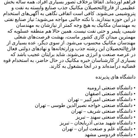
فراهم آورده‌اند. اتفاقا برخلاف تصور بسیاری افراد، همه ساله بخش
عظیمی از فارغ‌التحصیلان مکانیک جذب صنایع وابسته به نفت و
پتروشیمی می‌شوند. کافی است اتفاقی نگاهی به آگهی‌های استخدام
در این حوزه بیندازید. با نکته جالبی مواجه می‌شوید؛ نیاز صنایع نفتی
به مهندسان مکانیک به هیچ وجه کمتر از نیازشان به مهندسان
شیمی، پلیمر و حتی نفت نیست. همین حالا هم منطقه عسلویه که
مهمترین میدان گازی کشور ماست، بهشت فرصت‌های شغلی
مهندسان مکانیک محسوب می‌شود. از سوی دیگر، عده بسیاری از
فارغ‌التحصیلان این رشته جذب وزارتخانه‌ها و نهادهای دولتی فعال
در عرصه صنعت و انرژی می‌شوند. شاید برایتان عجیب باشد که
بسیاری از کارشناسان خبره مکانیک در حال حاضر، به استخدام قوه
قضائیه درآمده‌اند و در آنجا مشغول به کارند.
دانشگاه های پذیرنده
• دانشگاه صنعتی ارومیه
• دانشگاه صنعتی اصفهان
• دانشگاه صنعتی امیرکبیر – تهران
• دانشگاه صنعتی خواجه نصیرالدین طوسی – تهران
• دانشگاه صنعتی شریف – تهران
• دانشگاه صنعتی سهند – تبریز
• دانشگاه شهید مدنی آذربایجان – تبریز
• دانشگاه علم و صنعت ایران – تهران
• دانشگاه فردوسی مشهد