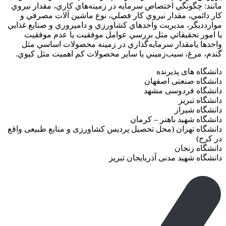
مانند: چگونگي اختصاص سرمايه در زمينه‌هاي كاري، مقدار نيروي
كار دائمي، مقدار نيروي كار فصلي، نوع ماشين آلات مصرفي و
مواردديگر، مديريت واحدهاي كشاورزي و دامپروري و صنايع غذايي
يا امور تحقيقاتي مثل بررسي عوامل موفقيت يا عدم موفقيت
واحدها يامقدار سرمايه‌گذاري در زمينه محصولات اساسي مثل
گندم، مرغ، سيب‌زميني يا ساير محصولات كم اهميت مثل كيوي.
دانشگاه های پذیرنده
دانشگاه صنعتی اصفهان
دانشگاه فردوسی مشهد
دانشگاه تبریز
دانشگاه شیراز
دانشگاه شهید باهنر – کرمان
دانشگاه تهران (محل تحصیل پردیس کشاورزی و منابع طبیعی واقع
در کرج)
دانشگاه زنجان
دانشگاه شهید مدنی آذربایجان تبریز