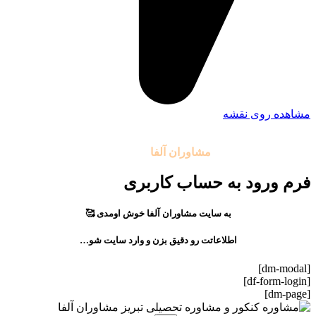
مشاهده روی نقشه
تمامی حقوق مادی و معنوی این سایت متعلق به موسسه آموزشی
مشاوران آلفا
می باشد.
فرم ورود به حساب کاربری
به سایت مشاوران آلفا خوش اومدی 🥰
اطلاعاتت رو دقیق بزن و وارد سایت شو…
[dm-modal]
[df-form-login]
[dm-page]