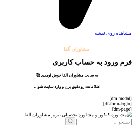
مشاهده روی نقشه
تمامی حقوق مادی و معنوی این سایت متعلق به موسسه آموزشی
مشاوران آلفا
می باشد.
فرم ورود به حساب کاربری
به سایت مشاوران آلفا خوش اومدی 🥰
اطلاعاتت رو دقیق بزن و وارد سایت شو…
[dm-modal]
[df-form-login]
[dm-page]