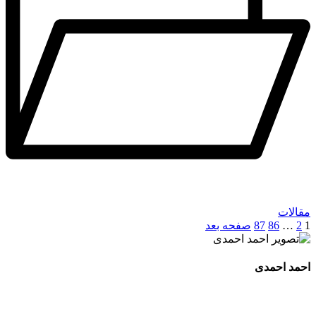
مقالات
1
2
…
86
87
صفحه بعد
احمد احمدی