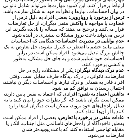
ارتباط برقرار کنند. این کمبود مهارت‌ها می‌تواند شامل ناتوانی
در بیان احساسات، نیازها و نظرات خود به شکل سازنده باشد.
ترس از برخورد یا رویارویی
:
بعضی افراد به دلیل ترس از
قضاوت یا مواجهه با واکنش منفی دیگران، از حل تعارضات
فرار می‌کنند و ترجیح می‌دهند که مسأله را نادیده بگیرند. این
ترس می‌تواند باعث بروز مشکلات بیشتری در آینده شود.
عدم توانایی در مدیریت احساسات
:
هنگامی که احساسات
منفی مانند خشم یا اضطراب کنترل نشوند، حل تعارض به یک
چالش بزرگ تبدیل می‌شود. افراد ممکن است در برابر
احساسات خود تسلیم شده و به جای حل مشکل، به‌طور
واکنشی برخورد کنند.
عدم درک دیدگاه دیگران
:
یکی از مشکلات رایج در حل
تعارضات، ناتوانی در درک دیدگاه طرف مقابل است. وقتی
افراد قادر به همدلی و درک نیازها و احساسات دیگران نباشند،
احتمال رسیدن به توافق کم می‌شود.
نداشتن اعتماد به نفس
:
افرادی که اعتماد به نفس پایین دارند،
ممکن است نگران باشند که اگر نظرات خود را بیان کنند یا به
دنبال راه‌حل‌های خود بروند، ممکن است دیگران آن‌ها را رد
کنند یا از آن‌ها انتقاد کنند.
عادات منفی در برخورد با تعارض
:
بعضی از افراد ممکن است
به‌طور ناخودآگاه از راه‌حل‌های ناسالمی مثل اجتناب، انکار یا
مقابله تهاجمی استفاده کنند که باعث پیچیده‌تر شدن
تعارضات می‌شود.