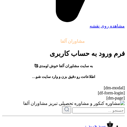
مشاهده روی نقشه
تمامی حقوق مادی و معنوی این سایت متعلق به موسسه آموزشی
مشاوران آلفا
می باشد.
فرم ورود به حساب کاربری
به سایت مشاوران آلفا خوش اومدی 🥰
اطلاعاتت رو دقیق بزن و وارد سایت شو…
[dm-modal]
[df-form-login]
[dm-page]
سبد خرید
۰