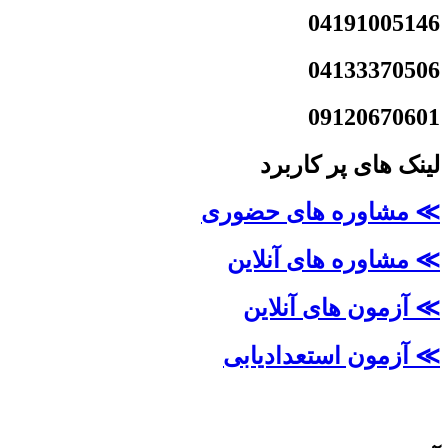
04191005146
04133370506
09120670601
لینک های پر کاربرد
≫ مشاوره های حضوری
≫ مشاوره های آنلاین
≫ آزمون های آنلاین
≫ آزمون استعدادیابی