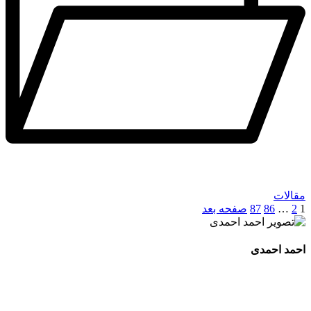
مقالات
1
2
…
86
87
صفحه بعد
احمد احمدی