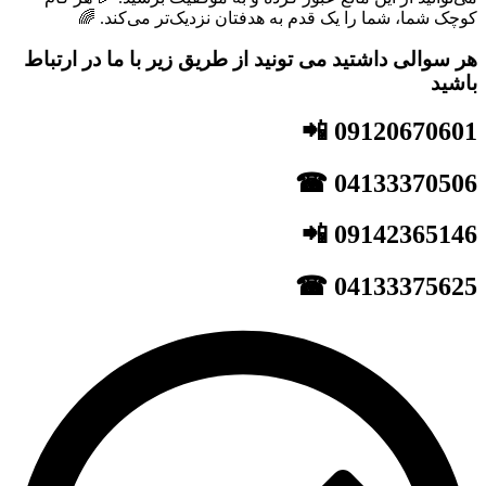
کوچک شما، شما را یک قدم به هدفتان نزدیک‌تر می‌کند. 🌈
هر سوالی داشتید می تونید از طریق زیر با ما در ارتباط
باشید
09120670601 📲
04133370506 ☎
09142365146 📲
04133375625 ☎