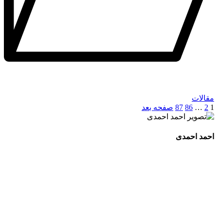
مقالات
1
2
…
86
87
صفحه بعد
احمد احمدی