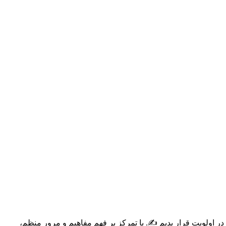
 اولویت قرار بدیم ✍️. با تمرکز بر فهم مفاهیم و مرور منظم،