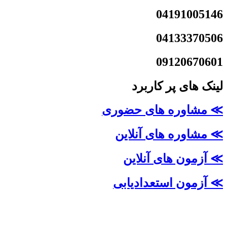
04191005146
04133370506
09120670601
لینک های پر کاربرد
≫ مشاوره های حضوری
≫ مشاوره های آنلاین
≫ آزمون های آنلاین
≫ آزمون استعدادیابی